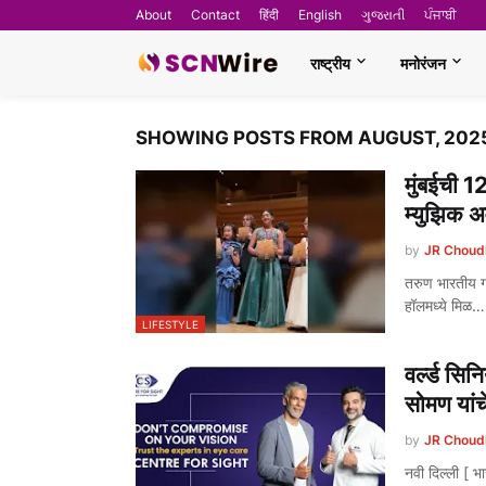
About
Contact
हिंदी
English
ગુજરાતી
ਪੰਜਾਬੀ
राष्ट्रीय
मनोरंजन
SHOWING POSTS FROM AUGUST, 202
मुंबईची 12
म्युझिक अ
by
JR Choud
तरुण भारतीय गा
हॉलमध्ये मिळ…
LIFESTYLE
वर्ल्ड सि
सोमण यांचे
by
JR Choud
नवी दिल्ली [ भ