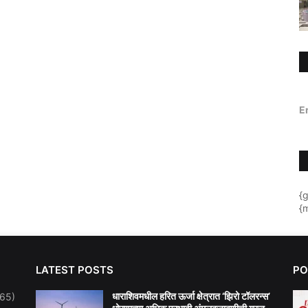
E
{
{m
LATEST POSTS
PO
धाराशिवमधील हरित ऊर्जा क्षेत्रात ‘झिरो टॉलरन्स’
(65)