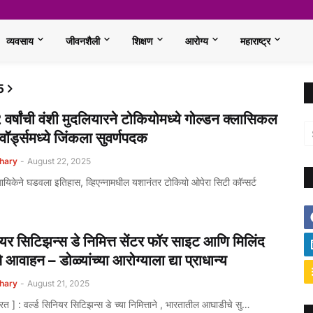
व्यवसाय
जीवनशैली
शिक्षण
आरोग्य
महाराष्ट्र
5
 वर्षांची वंशी मुदलियारने टोकियोमध्ये गोल्डन क्लासिकल
वॉर्ड्समध्ये जिंकला सुवर्णपदक
hary
-
August 22, 2025
यिकेने घडवला इतिहास, व्हिएन्नामधील यशानंतर टोकियो ओपेरा सिटी कॉन्सर्ट
नियर सिटिझन्स डे निमित्त सेंटर फॉर साइट आणि मिलिंद
 आवाहन – डोळ्यांच्या आरोग्याला द्या प्राधान्य
hary
-
August 21, 2025
ारत ] : वर्ल्ड सिनियर सिटिझन्स डे च्या निमित्ताने , भारतातील आघाडीचे सु…