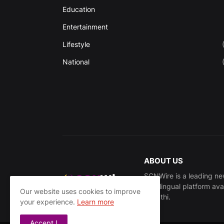
Education
Entertainment
Lifestyle
National
ABOUT US
SCNWire is a leading new
multilingual platform ava
Our website uses cookies to improve
Marathi.
your experience.
Learn more
Accept !