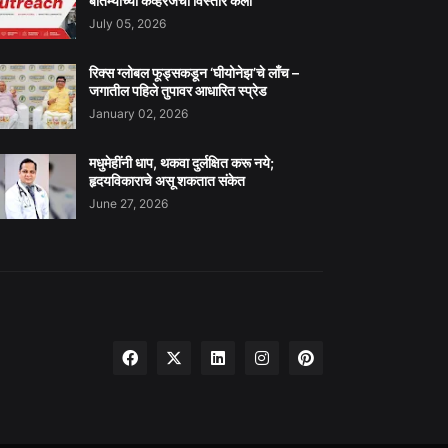
बातम्यांच्या कव्हरेजचा विस्तार केला
July 05, 2026
रिक्स ग्लोबल फूड्सकडून ‘घीयोनेझ’चे लाँच –
जगातील पहिले तुपावर आधारित स्प्रेड
January 02, 2026
मधुमेहींनी धाप, थकवा दुर्लक्षित करू नये;
हृदयविकाराचे असू शकतात संकेत
June 27, 2026