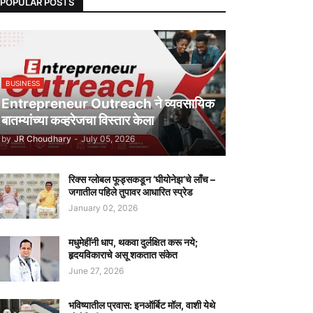
POPULAR POSTS
BUSINESS
Entrepreneur Outreach ने व्यवसायिक
बातम्यांच्या कव्हरेजचा विस्तार केला
by
JR Choudhary
-
July 05, 2026
रिक्स ग्लोबल फूड्सकडून ‘घीयोनेझ’चे लाँच –
जगातील पहिले तुपावर आधारित स्प्रेड
January 02, 2026
मधुमेहींनी धाप, थकवा दुर्लक्षित करू नये;
हृदयविकाराचे असू शकतात संकेत
June 27, 2026
भविष्यातील प्रवास: इनऑर्बिट मॉल, वाशी येथे